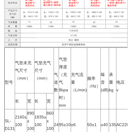
气垫
气垫未充
气垫充气
厚度
气尺寸
尺寸
气
（充
充气流
噪
承
（mm）
（mm）
频率
型号
道
气
量
音
重
电压
（Hz）
数
8kpa
（L/min)
(dB)
kg
v
时）
长
宽
长
宽
mm
890
860
2160±
1835±
SL-
±
±
100
100
24
95±10
≥6
50±1
≤40
135
AC220±
D131
100
100